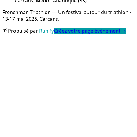
Carcans, Médoc Atlantique (33)
Frenchman Triathlon — Un festival autour du triathlon ·
13-17 mai 2026, Carcans.
Propulsé par
Runify
Créez votre page événement
→