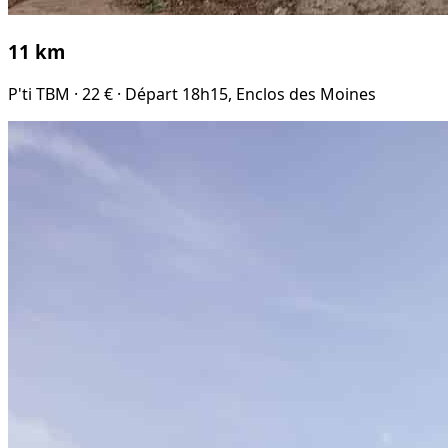
11 km
P'ti TBM · 22 € · Départ 18h15, Enclos des Moines