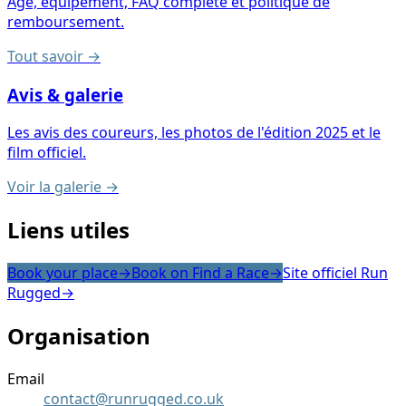
Âge, équipement, FAQ complète et politique de
remboursement.
Tout savoir
→
Avis & galerie
Les avis des coureurs, les photos de l'édition 2025 et le
film officiel.
Voir la galerie
→
Liens utiles
Book your place
→
Book on Find a Race
→
Site officiel Run
Rugged
→
Organisation
Email
contact@runrugged.co.uk