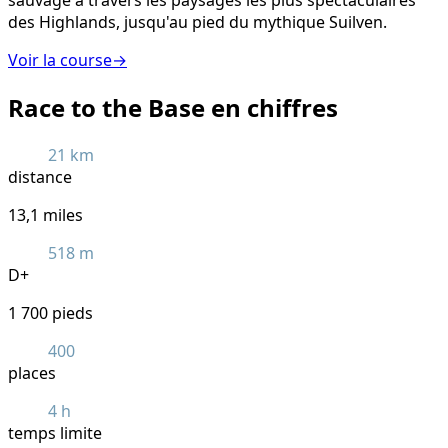
des Highlands, jusqu'au pied du mythique Suilven.
Voir la course
→
Race to the Base en chiffres
21 km
distance
13,1 miles
518 m
D+
1 700 pieds
400
places
4 h
temps limite