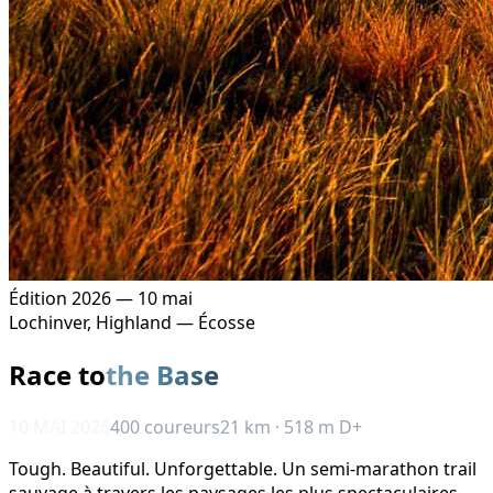
Édition 2026 — 10 mai
Lochinver, Highland — Écosse
Race to
the Base
10 MAI 2026
400 coureurs
21 km · 518 m D+
Tough. Beautiful. Unforgettable. Un semi-marathon trail
sauvage à travers les paysages les plus spectaculaires